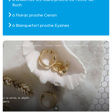
Buch
à Floirac proche Cenon
à Blanquefort proche Eysines